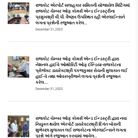
રાજકોટ એરપોર્ટ સલાહકાર સમિતની યોજાયેલ મિટિંગમાં
રાજકોટ ચેમ્બર ઓફ કોમર્સ એન્ડ ઈન્ડસ્ટ્રીના
પ્રમુખશ્રી વી.પી. વૈષ્ણવ ઉપસ્થિત રહી એરલાઈન્સને
લગતા પ્રશ્નોની રજુઆત કરેલ…
December 31, 2020
રાજકોટ ચેમ્બર ઓફ કોમર્સ એન્ડ ઈન્ડસ્ટ્રી દ્વારા
નેશનલ હાઈવે ઓથોરિટી ઓફ ઈન્ડિયા-રાજકોટના
પ્રોજેક્ટ ડાયરેક્ટશ્રી પંકજકુમાર રોયની મુલાકાત લઈ
હાઈ-વે તથા ઓવરબ્રીજને લગતા પ્રશ્નોની રજુઆત
કરેલ….
December 31, 2020
રાજકોટ ચેમ્બર ઓફ કોમર્સ એન્ડ ઈન્ડસ્ટ્રી દ્વારા નવા
નિયુક્ત થયેલ એરપોર્ટ ડાયરેક્ટરશ્રી દિગંત બોરાની
શુભેચ્છા મુલાકાત લઈ રાજકોટના એરલાઈન્સને લગતા
પ્રશ્નો અંગે રજુઆત કરવામાં આવેલ…