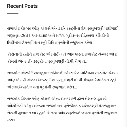
Recent Posts
રાજકોટ ચેમ્બર ઓફ કોમર્સ એન્ડ ઈન્ડસ્ટ્રીના ઉપપ્રમુખશ્રી પાર્થભાઈ
ગણાત્રા CGST અમદાવાદ ખાતે મળેલ ગ્રીવન્સ રીડે્રસલ કમિટીની
મિટીંગમાં ઉપસ્િથત રહી વિવિધ પ્રશ્નોની રજુઆત કરેલ…
કોરોનાની રસીને રાજકોટ એરપોર્ટ ખાતે આવકારતા રાજકોટ ચેમ્બર ઓફ
કોમર્સ એન્ડ ઈન્ડસ્ટ્રીના પ્રમુખશ્રી વી.પી. વૈષ્ણવ…
રાજકોટ એરપોર્ટ સલાહકાર સમિતની યોજાયેલ મિટિંગમાં રાજકોટ ચેમ્બર
ઓફ કોમર્સ એન્ડ ઈન્ડસ્ટ્રીના પ્રમુખશ્રી વી.પી. વૈષ્ણવ ઉપસ્થિત રહી
એરલાઈન્સને લગતા પ્રશ્નોની રજુઆત કરેલ…
રાજકોટ ચેમ્બર ઓફ કોમર્સ એન્ડ ઈન્ડસ્ટ્રી દ્વારા નેશનલ હાઈવે
ઓથોરિટી ઓફ ઈન્ડિયા-રાજકોટના પ્રોજેક્ટ ડાયરેક્ટશ્રી પંકજકુમાર
રોયની મુલાકાત લઈ હાઈ-વે તથા ઓવરબ્રીજને લગતા પ્રશ્નોની રજુઆત
કરેલ….