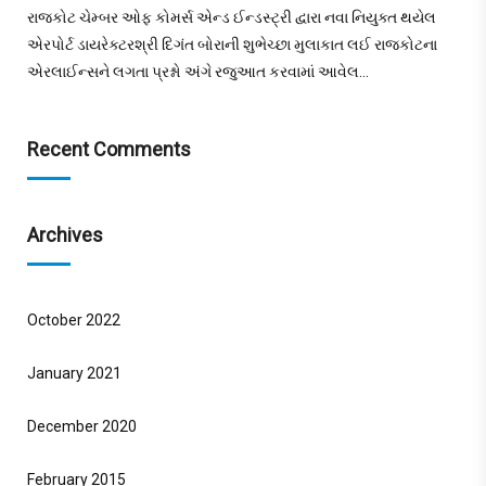
રાજકોટ ચેમ્બર ઓફ કોમર્સ એન્ડ ઈન્ડસ્ટ્રી દ્વારા નવા નિયુક્ત થયેલ
એરપોર્ટ ડાયરેક્ટરશ્રી દિગંત બોરાની શુભેચ્છા મુલાકાત લઈ રાજકોટના
એરલાઈન્સને લગતા પ્રશ્નો અંગે રજુઆત કરવામાં આવેલ…
Recent Comments
Archives
October 2022
January 2021
December 2020
February 2015