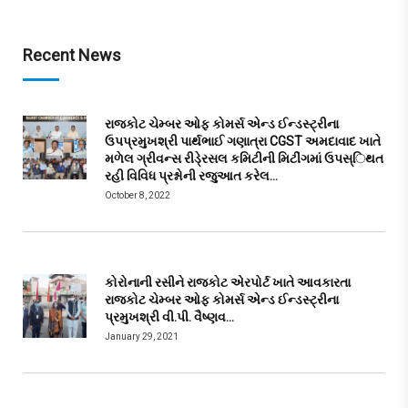
Recent News
રાજકોટ ચેમ્બર ઓફ કોમર્સ એન્ડ ઈન્ડસ્ટ્રીના
ઉપપ્રમુખશ્રી પાર્થભાઈ ગણાત્રા CGST અમદાવાદ ખાતે
મળેલ ગ્રીવન્સ રીડે્રસલ કમિટીની મિટીંગમાં ઉપસ્િથત
રહી વિવિધ પ્રશ્નોની રજુઆત કરેલ…
October 8, 2022
કોરોનાની રસીને રાજકોટ એરપોર્ટ ખાતે આવકારતા
રાજકોટ ચેમ્બર ઓફ કોમર્સ એન્ડ ઈન્ડસ્ટ્રીના
પ્રમુખશ્રી વી.પી. વૈષ્ણવ…
January 29, 2021