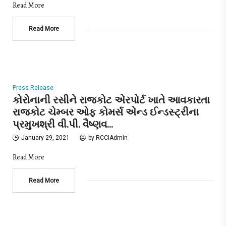
Read More
Read More
Press Release
કોરોનાની રસીને રાજકોટ એરપોર્ટ ખાતે આવકારતા
રાજકોટ ચેમ્બર ઓફ કોમર્સ એન્ડ ઈન્ડસ્ટ્રીના
પ્રમુખશ્રી વી.પી. વૈષ્ણવ…
January 29, 2021
by
RCCIAdmin
Read More
Read More