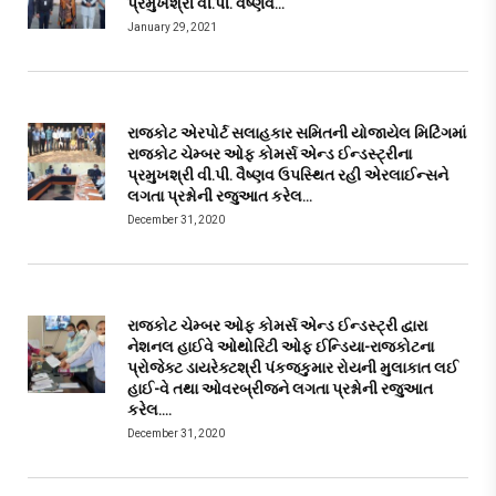
પ્રમુખશ્રી વી.પી. વૈષ્ણવ…
January 29, 2021
રાજકોટ એરપોર્ટ સલાહકાર સમિતની યોજાયેલ મિટિંગમાં
રાજકોટ ચેમ્બર ઓફ કોમર્સ એન્ડ ઈન્ડસ્ટ્રીના
પ્રમુખશ્રી વી.પી. વૈષ્ણવ ઉપસ્થિત રહી એરલાઈન્સને
લગતા પ્રશ્નોની રજુઆત કરેલ…
December 31, 2020
રાજકોટ ચેમ્બર ઓફ કોમર્સ એન્ડ ઈન્ડસ્ટ્રી દ્વારા
નેશનલ હાઈવે ઓથોરિટી ઓફ ઈન્ડિયા-રાજકોટના
પ્રોજેક્ટ ડાયરેક્ટશ્રી પંકજકુમાર રોયની મુલાકાત લઈ
હાઈ-વે તથા ઓવરબ્રીજને લગતા પ્રશ્નોની રજુઆત
કરેલ….
December 31, 2020