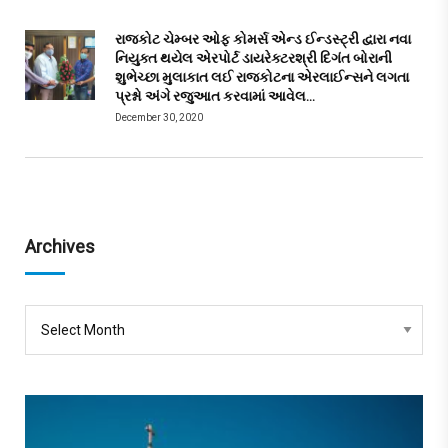
રાજકોટ ચેમ્બર ઓફ કોમર્સ એન્ડ ઈન્ડસ્ટ્રી દ્વારા નવા
નિયુક્ત થયેલ એરપોર્ટ ડાયરેક્ટરશ્રી દિગંત બોરાની
શુભેચ્છા મુલાકાત લઈ રાજકોટના એરલાઈન્સને લગતા
પ્રશ્નો અંગે રજુઆત કરવામાં આવેલ…
December 30, 2020
Archives