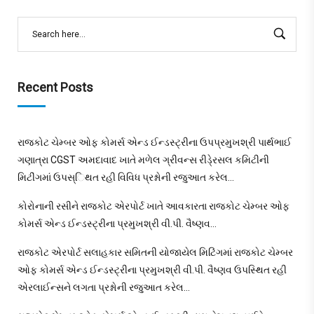
Recent Posts
રાજકોટ ચેમ્બર ઓફ કોમર્સ એન્ડ ઈન્ડસ્ટ્રીના ઉપપ્રમુખશ્રી પાર્થભાઈ
ગણાત્રા CGST અમદાવાદ ખાતે મળેલ ગ્રીવન્સ રીડે્રસલ કમિટીની
મિટીંગમાં ઉપસ્િથત રહી વિવિધ પ્રશ્નોની રજુઆત કરેલ…
કોરોનાની રસીને રાજકોટ એરપોર્ટ ખાતે આવકારતા રાજકોટ ચેમ્બર ઓફ
કોમર્સ એન્ડ ઈન્ડસ્ટ્રીના પ્રમુખશ્રી વી.પી. વૈષ્ણવ…
રાજકોટ એરપોર્ટ સલાહકાર સમિતની યોજાયેલ મિટિંગમાં રાજકોટ ચેમ્બર
ઓફ કોમર્સ એન્ડ ઈન્ડસ્ટ્રીના પ્રમુખશ્રી વી.પી. વૈષ્ણવ ઉપસ્થિત રહી
એરલાઈન્સને લગતા પ્રશ્નોની રજુઆત કરેલ…