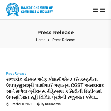
Press Release
Home
>
Press Release
Press Release
રાજકોટ ચેમ્બર ઓફ કોમર્સ એન્ડ ઈન્ડસ્ટ્રીના
ઉપપ્રમુખશ્રી પાર્થભાઈ ગણાત્રા CGST અમદાવાદ
ખાતે મળેલ ગ્રીવન્સ રીડે્રસલ કમિટીની મિટીંગમાં
ઉપસ્િથત રહી વિવિધ પ્રશ્નોની રજુઆત કરેલ…
October 8, 2022
by
RCCIAdmin