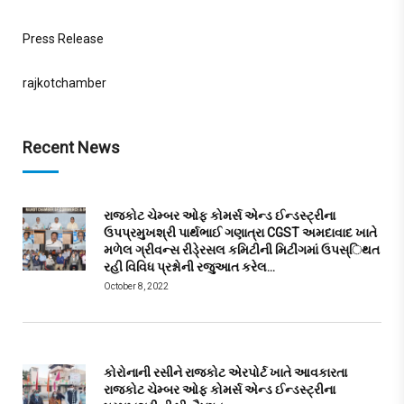
Press Release
rajkotchamber
Recent News
રાજકોટ ચેમ્બર ઓફ કોમર્સ એન્ડ ઈન્ડસ્ટ્રીના
ઉપપ્રમુખશ્રી પાર્થભાઈ ગણાત્રા CGST અમદાવાદ ખાતે
મળેલ ગ્રીવન્સ રીડે્રસલ કમિટીની મિટીંગમાં ઉપસ્િથત
રહી વિવિધ પ્રશ્નોની રજુઆત કરેલ…
October 8, 2022
કોરોનાની રસીને રાજકોટ એરપોર્ટ ખાતે આવકારતા
રાજકોટ ચેમ્બર ઓફ કોમર્સ એન્ડ ઈન્ડસ્ટ્રીના