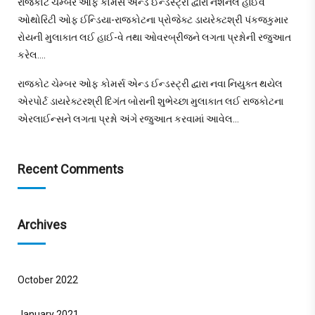
રાજકોટ ચેમ્બર ઓફ કોમર્સ એન્ડ ઈન્ડસ્ટ્રી દ્વારા નેશનલ હાઈવે
ઓથોરિટી ઓફ ઈન્ડિયા-રાજકોટના પ્રોજેક્ટ ડાયરેક્ટશ્રી પંકજકુમાર
રોયની મુલાકાત લઈ હાઈ-વે તથા ઓવરબ્રીજને લગતા પ્રશ્નોની રજુઆત
કરેલ….
રાજકોટ ચેમ્બર ઓફ કોમર્સ એન્ડ ઈન્ડસ્ટ્રી દ્વારા નવા નિયુક્ત થયેલ
એરપોર્ટ ડાયરેક્ટરશ્રી દિગંત બોરાની શુભેચ્છા મુલાકાત લઈ રાજકોટના
એરલાઈન્સને લગતા પ્રશ્નો અંગે રજુઆત કરવામાં આવેલ…
Recent Comments
Archives
October 2022
January 2021