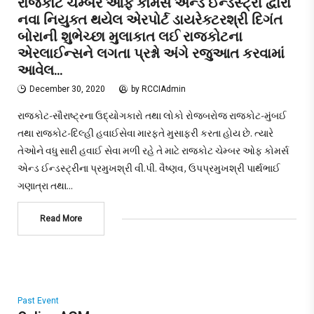
રાજકોટ ચેમ્બર ઓફ કોમર્સ એન્ડ ઈન્ડસ્ટ્રી દ્વારા
નવા નિયુક્ત થયેલ એરપોર્ટ ડાયરેક્ટરશ્રી દિગંત
બોરાની શુભેચ્છા મુલાકાત લઈ રાજકોટના
એરલાઈન્સને લગતા પ્રશ્નો અંગે રજુઆત કરવામાં
આવેલ…
December 30, 2020
by
RCCIAdmin
રાજકોટ-સૌરાષ્ટ્રના ઉદ્યોગકારો તથા લોકો રોજબરોજ રાજકોટ-મુંબઈ
તથા રાજકોટ-દિલ્હી હવાઈસેવા મારફતે મુસાફરી કરતા હોય છે. ત્યારે
તેઓને વધુ સારી હવાઈ સેવા મળી રહે તે માટે રાજકોટ ચેમ્બર ઓફ કોમર્સ
એન્ડ ઈન્ડસ્ટ્રીના પ્રમુખશ્રી વી.પી. વૈષ્ણવ, ઉપપ્રમુખશ્રી પાર્થભાઈ
ગણાત્રા તથા…
Read More
Past Event