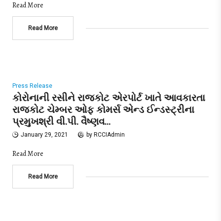
Read More
Read More
Press Release
કોરોનાની રસીને રાજકોટ એરપોર્ટ ખાતે આવકારતા
રાજકોટ ચેમ્બર ઓફ કોમર્સ એન્ડ ઈન્ડસ્ટ્રીના
પ્રમુખશ્રી વી.પી. વૈષ્ણવ…
January 29, 2021
by
RCCIAdmin
Read More
Read More