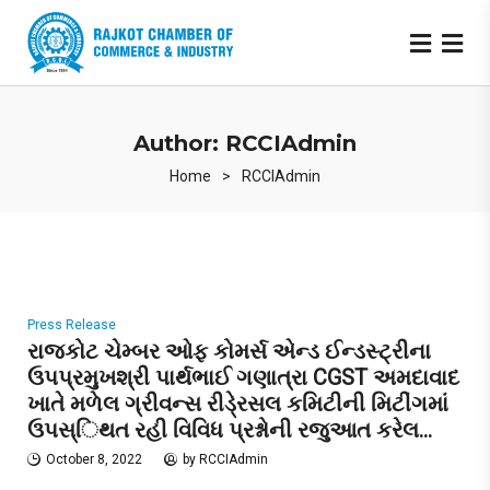
Author:
RCCIAdmin
Home
>
RCCIAdmin
Press Release
રાજકોટ ચેમ્બર ઓફ કોમર્સ એન્ડ ઈન્ડસ્ટ્રીના
ઉપપ્રમુખશ્રી પાર્થભાઈ ગણાત્રા CGST અમદાવાદ
ખાતે મળેલ ગ્રીવન્સ રીડે્રસલ કમિટીની મિટીંગમાં
ઉપસ્િથત રહી વિવિધ પ્રશ્નોની રજુઆત કરેલ…
October 8, 2022
by
RCCIAdmin