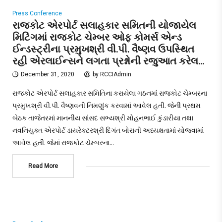
Press Conference
રાજકોટ એરપોર્ટ સલાહકાર સમિતની યોજાયેલ
મિટિંગમાં રાજકોટ ચેમ્બર ઓફ કોમર્સ એન્ડ
ઈન્ડસ્ટ્રીના પ્રમુખશ્રી વી.પી. વૈષ્ણવ ઉપસ્થિત
રહી એરલાઈન્સને લગતા પ્રશ્નોની રજુઆત કરેલ…
December 31, 2020
by
RCCIAdmin
રાજકોટ એરપોર્ટ સલાહકાર સમિતિના કરાયેલા ગઠનમાં રાજકોટ ચેમ્બરના
પ્રમુખશ્રી વી.પી. વૈષ્ણવની નિમણુંક કરવામાં આવેલ હતી. જેની પ્રથમ
બેઠક તાજેતરમાં માનનીય સાંસદ સભ્યશ્રી મોહનભાઈ કુંડારીયા તથા
નવનિયુક્ત એરપોર્ટ ડાયરેક્ટરશ્રી દિગંત બોરાની અધ્યક્ષતામાં યોજવામાં
આવેલ હતી. જેમાં રાજકોટ ચેમ્બરના…
Read More