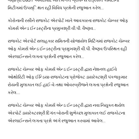
ગણાત્રા CGST અમદાવાદ ખાતે મળેલ ગ્રીવન્સ રીડે્રસલ કમિટીની
મિટીંગમાં ઉપસ્િથત રહી વિવિધ પ્રશ્નોની રજુઆત કરેલ…
કોરોનાની રસીને રાજકોટ એરપોર્ટ ખાતે આવકારતા રાજકોટ ચેમ્બર ઓફ
કોમર્સ એન્ડ ઈન્ડસ્ટ્રીના પ્રમુખશ્રી વી.પી. વૈષ્ણવ…
રાજકોટ એરપોર્ટ સલાહકાર સમિતની યોજાયેલ મિટિંગમાં રાજકોટ ચેમ્બર
ઓફ કોમર્સ એન્ડ ઈન્ડસ્ટ્રીના પ્રમુખશ્રી વી.પી. વૈષ્ણવ ઉપસ્થિત રહી
એરલાઈન્સને લગતા પ્રશ્નોની રજુઆત કરેલ…
રાજકોટ ચેમ્બર ઓફ કોમર્સ એન્ડ ઈન્ડસ્ટ્રી દ્વારા નેશનલ હાઈવે
ઓથોરિટી ઓફ ઈન્ડિયા-રાજકોટના પ્રોજેક્ટ ડાયરેક્ટશ્રી પંકજકુમાર
રોયની મુલાકાત લઈ હાઈ-વે તથા ઓવરબ્રીજને લગતા પ્રશ્નોની રજુઆત
કરેલ….
રાજકોટ ચેમ્બર ઓફ કોમર્સ એન્ડ ઈન્ડસ્ટ્રી દ્વારા નવા નિયુક્ત થયેલ
એરપોર્ટ ડાયરેક્ટરશ્રી દિગંત બોરાની શુભેચ્છા મુલાકાત લઈ રાજકોટના
એરલાઈન્સને લગતા પ્રશ્નો અંગે રજુઆત કરવામાં આવેલ…