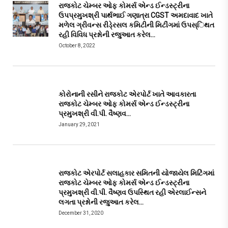
રાજકોટ ચેમ્બર ઓફ કોમર્સ એન્ડ ઈન્ડસ્ટ્રીના
ઉપપ્રમુખશ્રી પાર્થભાઈ ગણાત્રા CGST અમદાવાદ ખાતે
મળેલ ગ્રીવન્સ રીડે્રસલ કમિટીની મિટીંગમાં ઉપસ્િથત
રહી વિવિધ પ્રશ્નોની રજુઆત કરેલ…
October 8, 2022
કોરોનાની રસીને રાજકોટ એરપોર્ટ ખાતે આવકારતા
રાજકોટ ચેમ્બર ઓફ કોમર્સ એન્ડ ઈન્ડસ્ટ્રીના
પ્રમુખશ્રી વી.પી. વૈષ્ણવ…
January 29, 2021
રાજકોટ એરપોર્ટ સલાહકાર સમિતની યોજાયેલ મિટિંગમાં
રાજકોટ ચેમ્બર ઓફ કોમર્સ એન્ડ ઈન્ડસ્ટ્રીના
પ્રમુખશ્રી વી.પી. વૈષ્ણવ ઉપસ્થિત રહી એરલાઈન્સને
લગતા પ્રશ્નોની રજુઆત કરેલ…
December 31, 2020