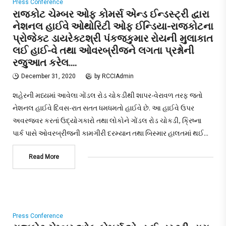
Press Conference
રાજકોટ ચેમ્બર ઓફ કોમર્સ એન્ડ ઈન્ડસ્ટ્રી દ્વારા
નેશનલ હાઈવે ઓથોરિટી ઓફ ઈન્ડિયા-રાજકોટના
પ્રોજેક્ટ ડાયરેક્ટશ્રી પંકજકુમાર રોયની મુલાકાત
લઈ હાઈ-વે તથા ઓવરબ્રીજને લગતા પ્રશ્નોની
રજુઆત કરેલ….
December 31, 2020
by
RCCIAdmin
શહેરની મધ્યમાં આવેલા ગોંડલ રોડ ચોકડીથી શાપર-વેરાવળ તરફ જતો
નેશનલ હાઈવે દિવસ-રાત સતત ધમધમતો હાઈવે છે. આ હાઈવે ઉપર
અવરજવર કરતાં ઉદ્યોગકારો તથા લોકોને ગોંડલ રોડ ચોકડી, ક્રિષ્ના
પાર્ક પાસે ઓવરબ્રીજની કામગીરી દરમ્યાન તથા બિસ્માર હાલતમાં થઈ…
Read More
Press Conference