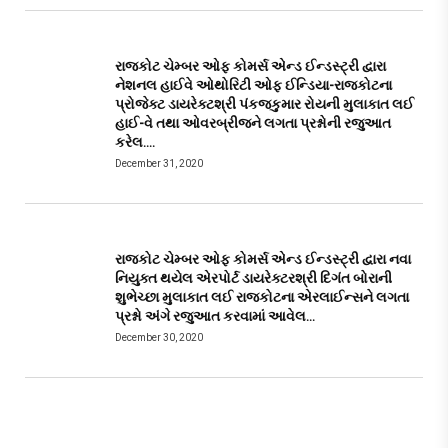
રાજકોટ ચેમ્બર ઓફ કોમર્સ એન્ડ ઈન્ડસ્ટ્રી દ્વારા
નેશનલ હાઈવે ઓથોરિટી ઓફ ઈન્ડિયા-રાજકોટના
પ્રોજેક્ટ ડાયરેક્ટશ્રી પંકજકુમાર રોયની મુલાકાત લઈ
હાઈ-વે તથા ઓવરબ્રીજને લગતા પ્રશ્નોની રજુઆત
કરેલ….
December 31, 2020
રાજકોટ ચેમ્બર ઓફ કોમર્સ એન્ડ ઈન્ડસ્ટ્રી દ્વારા નવા
નિયુક્ત થયેલ એરપોર્ટ ડાયરેક્ટરશ્રી દિગંત બોરાની
શુભેચ્છા મુલાકાત લઈ રાજકોટના એરલાઈન્સને લગતા
પ્રશ્નો અંગે રજુઆત કરવામાં આવેલ…
December 30, 2020