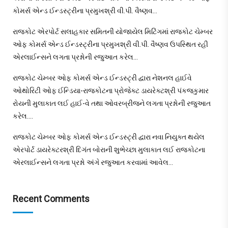
કોમર્સ એન્ડ ઈન્ડસ્ટ્રીના પ્રમુખશ્રી વી.પી. વૈષ્ણવ…
રાજકોટ એરપોર્ટ સલાહકાર સમિતની યોજાયેલ મિટિંગમાં રાજકોટ ચેમ્બર
ઓફ કોમર્સ એન્ડ ઈન્ડસ્ટ્રીના પ્રમુખશ્રી વી.પી. વૈષ્ણવ ઉપસ્થિત રહી
એરલાઈન્સને લગતા પ્રશ્નોની રજુઆત કરેલ…
રાજકોટ ચેમ્બર ઓફ કોમર્સ એન્ડ ઈન્ડસ્ટ્રી દ્વારા નેશનલ હાઈવે
ઓથોરિટી ઓફ ઈન્ડિયા-રાજકોટના પ્રોજેક્ટ ડાયરેક્ટશ્રી પંકજકુમાર
રોયની મુલાકાત લઈ હાઈ-વે તથા ઓવરબ્રીજને લગતા પ્રશ્નોની રજુઆત
કરેલ….
રાજકોટ ચેમ્બર ઓફ કોમર્સ એન્ડ ઈન્ડસ્ટ્રી દ્વારા નવા નિયુક્ત થયેલ
એરપોર્ટ ડાયરેક્ટરશ્રી દિગંત બોરાની શુભેચ્છા મુલાકાત લઈ રાજકોટના
એરલાઈન્સને લગતા પ્રશ્નો અંગે રજુઆત કરવામાં આવેલ…
Recent Comments