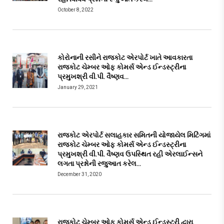
October 8, 2022
કોરોનાની રસીને રાજકોટ એરપોર્ટ ખાતે આવકારતા
રાજકોટ ચેમ્બર ઓફ કોમર્સ એન્ડ ઈન્ડસ્ટ્રીના
પ્રમુખશ્રી વી.પી. વૈષ્ણવ…
January 29, 2021
રાજકોટ એરપોર્ટ સલાહકાર સમિતની યોજાયેલ મિટિંગમાં
રાજકોટ ચેમ્બર ઓફ કોમર્સ એન્ડ ઈન્ડસ્ટ્રીના
પ્રમુખશ્રી વી.પી. વૈષ્ણવ ઉપસ્થિત રહી એરલાઈન્સને
લગતા પ્રશ્નોની રજુઆત કરેલ…
December 31, 2020
રાજકોટ ચેમ્બર ઓફ કોમર્સ એન્ડ ઈન્ડસ્ટ્રી દ્વારા