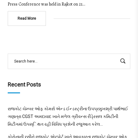
Press Conference was held in Rajkot on 21…
Read More
Recent Posts
રાજકોટ ચેમ્બર ઓફ કોમર્સ એન્ડ ઈન્ડસ્ટ્રીના ઉપપ્રમુખશ્રી પાર્થભાઈ
ગણાત્રા CGST અમદાવાદ ખાતે મળેલ ગ્રીવન્સ રીડે્રસલ કમિટીની
મિટીંગમાં ઉપસ્િથત રહી વિવિધ પ્રશ્નોની રજુઆત કરેલ…
કોરોનાની રસીને રાજકોટ એરપોર્ટ ખાતે આવકારતા રાજકોટ ચેમ્બર ઓફ