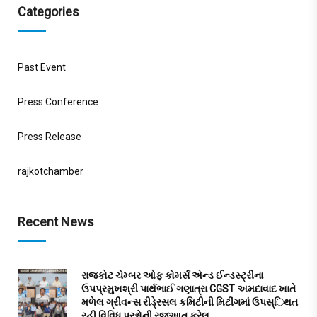
Categories
Past Event
Press Conference
Press Release
rajkotchamber
Recent News
રાજકોટ ચેમ્બર ઓફ કોમર્સ એન્ડ ઈન્ડસ્ટ્રીના
ઉપપ્રમુખશ્રી પાર્થભાઈ ગણાત્રા CGST અમદાવાદ ખાતે
મળેલ ગ્રીવન્સ રીડે્રસલ કમિટીની મિટીંગમાં ઉપસ્િથત
રહી વિવિધ પ્રશ્નોની રજુઆત કરેલ…