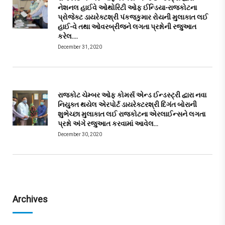
નેશનલ હાઈવે ઓથોરિટી ઓફ ઈન્ડિયા-રાજકોટના
પ્રોજેક્ટ ડાયરેક્ટશ્રી પંકજકુમાર રોયની મુલાકાત લઈ
હાઈ-વે તથા ઓવરબ્રીજને લગતા પ્રશ્નોની રજુઆત
કરેલ….
December 31, 2020
રાજકોટ ચેમ્બર ઓફ કોમર્સ એન્ડ ઈન્ડસ્ટ્રી દ્વારા નવા
નિયુક્ત થયેલ એરપોર્ટ ડાયરેક્ટરશ્રી દિગંત બોરાની
શુભેચ્છા મુલાકાત લઈ રાજકોટના એરલાઈન્સને લગતા
પ્રશ્નો અંગે રજુઆત કરવામાં આવેલ…
December 30, 2020
Archives